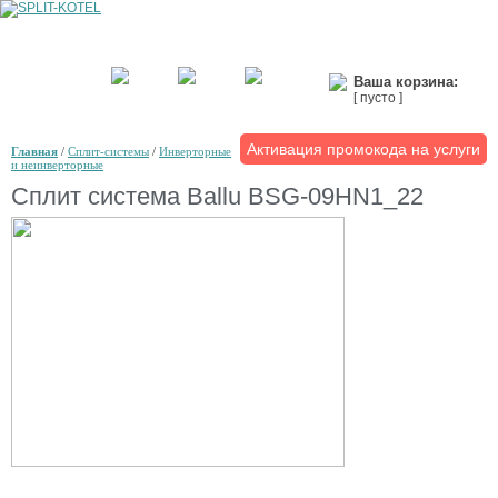
Ваша корзина:
[ пусто ]
Активация промокода на услуги
Главная
/
Сплит-системы
/
Инверторные
и неинверторные
Сплит система Ballu BSG-09HN1_22