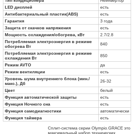
Тип кондиционера
Неинвертор
LED дисплей
есть
Антибактериальный пластик(ABS)
есть
Гарантия
3 года
Защита от скачков напряжения
есть
Мощность охлаждения/обогрева, кВт
2.7/2.8
Потребляемая электроэнергия в режиме
840
обогрева Вт
Потребляемая электроэнергия в режиме
850
охлаждения Вт
Режим AVTO
да
Режим вентиляции
есть
Уровень шума внутреннего блока (мин./
26-32
макс.), Дб
Цвет
белый
Функция автоматической защиты
есть
Функция Ночного сна
есть
Функция самодиагностики
автоматически
Функция таймера
есть
Сплит-система серии Olympio.GRACE это
максимальный набор технических