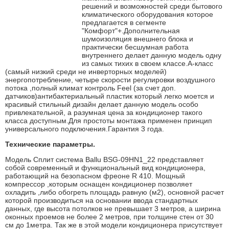
решений и возможностей среди бытового
климатического оборудования которое
предлагается в сегменте
"Комфорт"+.Дополнительная
шумоизоляция внешнего блока и
практически бесшумная работа
внутреннего делает данную модель одну
из самых тихих в своем классе.А-класс
(самый низкий среди не инверторных моделей)
энергопотребление, четыре скорости регулировки воздушного
потока ,полный климат контроль Feel (за счет доп.
датчиков)антибактериальный пластик который легко моется и
красивый стильный дизайн делает данную модель особо
привлекательной, а разумная цена за кондиционер такого
класса доступным.Для простоты монтажа применен принцип
универсального подключения.Гарантия 3 года.
Технические параметры.
Модель Сплит система Ballu BSG-09HN1_22 представляет
собой современный и функциональный вид кондиционера,
работающий на безопасном фреоне R 410. Мощный
компрессор ,которым оснащен кондиционер позволяет
охладить ,либо обогреть площадь равную (м2), основной расчет
которой производиться на основании ввода стандартных
данных, где высота потолков не превышает 3 метров, а ширина
оконных проемов не более 2 метров, при толщине стен от 30
см до 1метра. Так же в этой модели кондиционера присутствует