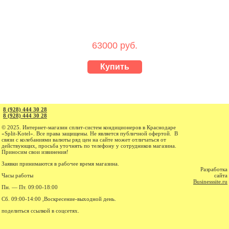
63000 руб.
Купить
8 (928) 444 30 28
8 (928) 444 30 28
© 2025. Интернет-магазин cплит-систем кондиционеров в Краснодаре
«Split-Kotel». Все права защищены. Не является публичной офертой. В
связи с колебаниями валюты ряд цен на сайте может отличаться от
действующих, просьба уточнять по телефону у сотрудников магазина.
Приносим свои извинения!
Заявки принимаются в рабочее время магазина.
Разработка
Часы работы
сайта
Businesssite.ru
Пн. — Пт. 09:00-18:00
Сб. 09:00-14:00 ,Воскресение-выходной день.
поделиться ссылкой в соцсетях.