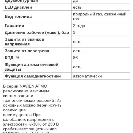
Двухконтурный
да
LED дисплей
есть
природный газ, сжиженный
Вид топлива
газ
Гарантия
2 года
Давление рабочее (макс.), бар
3
Защита от скачков
есть
напряжения
Защита от перегрева
есть
КПД, %
86
Функция автоматической
есть
защиты
Функция самодиагностики
автоматически
В серии NAVIEN ATMO
реализовано максимум
систем защит и
технологических решений .Из
основных можно перечислить
следующие
преимущества.При
колебаниях напряжения в
электросети +/-30% от 230 В
срабатывает защитный чип