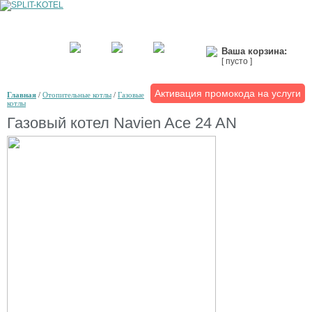
Ваша корзина:
[ пусто ]
Активация промокода на услуги
Главная
/
Отопительные котлы
/
Газовые
котлы
Газовый котел Navien Ace 24 AN