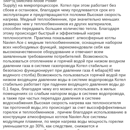
SMPS(Switched-Mode Power
Supply) на микропроцессоре. Котел при этом работает без
сбоев и остановок, благодаря чему продлевается срок его
эксплуатации и предотвращаются поломки.Высокая скорость
нагрева. Медный теплообменник, при значительно меньших
размерах чем у теплообменников из других материалов,
способен передавать большее количество тепла. Благодаря
этому происходит быстрый и эффективный нагрев
теплоносителя. Практика показывает: атмосферные котлы
Navien Ace с медным теплообменником, оснащеные набором
всех необходимых функций, зарекомендовали себя как
высококачественное оборудование и отвечают всем
заявленным требованиям потребителей. Возможность
пользоваться отоплением и горячей водой при низком входном
давлении газа в системе газопровода Котел стабильно и
безопасно функционирует при давлении газа 4 мбара(40 мм
водяного столба).Возможность пользоваться горячей водой при
низком входящем давлении воды в системе водопровода Котел
стабильно работает при падении входящего давления воды до
0,1 бара, благодаря чему его можно использовать в жилых
помещениях со слабым напором воды в системе водопровода,
а также при частых перепадах давления в системе
водоснабжения.Высокая скорость нагрева как теплоносителя
так проточной воды,это происходит за счет высоэфффективных
горелок и теплообмеников , причем благодаря использованию в
конструкции атмосферных котлов Navien Ace системы
модуляции пламени, по мере нагрева воды мощность горелки
уменьшается до 30%, как следствие, снижается и