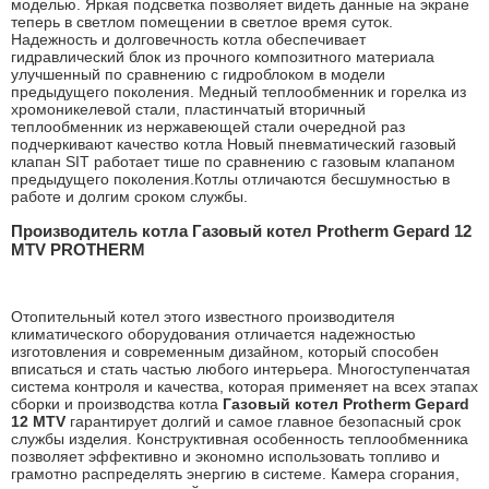
моделью. Яркая подсветка позволяет видеть данные на экране
теперь в светлом помещении в светлое время суток.
Надежность и долговечность котла обеспечивает
гидравлический блок из прочного композитного материала
улучшенный по сравнению с гидроблоком в модели
предыдущего поколения. Медный теплообменник и горелка из
хромоникелевой стали, пластинчатый вторичный
теплообменник из нержавеющей стали очередной раз
подчеркивают качество котла Новый пневматический газовый
клапан SIT работает тише по сравнению с газовым клапаном
предыдущего поколения.Котлы отличаются бесшумностью в
работе и долгим сроком службы.
Производитель котла Газовый котел Protherm Gepard 12
MTV PROTHERM
Отопительный котел этого известного производителя
климатического оборудования отличается надежностью
изготовления и современным дизайном, который способен
вписаться и стать частью любого интерьера. Многоступенчатая
система контроля и качества, которая применяет на всех этапах
сборки и производства котла
Газовый котел Protherm Gepard
12 MTV
гарантирует долгий и самое главное безопасный срок
службы изделия. Конструктивная особенность теплообменника
позволяет эффективно и экономно использовать топливо и
грамотно распределять энергию в системе. Камера сгорания,