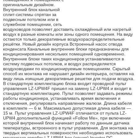
оригинальным дизайном.
Внутренний блок канальной
сплит-системы спрятан за
подвесным потолком или в
служебном помещении, сеть
воздуховодов позволяет доставить охлаждённый или нагретый
воздух в разные комнаты или зоны одного помещения. На виду
остаются только декоративные воздухораспределительные
решётки. Новый дизайн корпуса Встроенный насос отвода
конденсата Канальные внутренние блоки предназначены для
кондиционирования нескольких помещений одновременно.
Внутренние блоки таких кондиционеров устанавливаются в
систему подвесных потолков, и воздух распределяется
воздуховодами по кондиционируемым помещениям. Скрытый
способ их монтажа не нарушает дизайн интерьера, оставляя на
виду лишь изящные декоративные решетки для подачи воздуха.
В стандартную комплектацию блока входит проводной пульт
управления LZ-UPW4F пришел на замену LZ-UPW4 и входит в
стандартную комплектацию. Пульт позволяет задавать режимы
работы кондиционера, устанавливать время включения и
отключения, регулировать направление жалюзи. Длина кабеля
в комплекте — 6 м. Максимально допустимая длина кабеля —
15 м. Пульт управления LZ-UPW4F отличается от пульта LZ-
UPW4 дополнительной функцией «Follow Me», при включении
которой внутренний блок начинает работу по данным датчика
температуры, встроенного в пульт управления. Для монтажа на
твердых вертикальных поверхностях необходимо использовать
монтажную коробку LZ-UPW4-box (опция).Inverter DC —