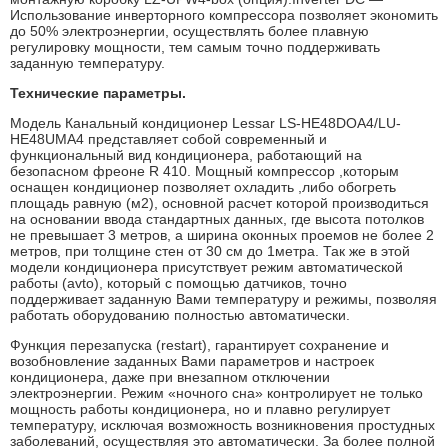
Использование инверторного компрессора позволяет экономить
до 50% электроэнергии, осуществлять более плавную
регулировку мощности, тем самым точно поддерживать
заданную температуру.
Технические параметры.
Модель Канальный кондиционер Lessar LS-HE48DOA4/LU-
HE48UMA4 представляет собой современный и
функциональный вид кондиционера, работающий на
безопасном фреоне R 410. Мощный компрессор ,которым
оснащен кондиционер позволяет охладить ,либо обогреть
площадь равную (м2), основной расчет которой производиться
на основании ввода стандартных данных, где высота потолков
не превышает 3 метров, а ширина оконных проемов не более 2
метров, при толщине стен от 30 см до 1метра. Так же в этой
модели кондиционера присутствует режим автоматической
работы (avto), который с помощью датчиков, точно
поддерживает заданную Вами температуру и режимы, позволяя
работать оборудованию полностью автоматически.
Функция перезапуска (restart), гарантирует сохранение и
возобновление заданных Вами параметров и настроек
кондиционера, даже при внезапном отключении
электроэнергии. Режим «ночного сна» контролирует не только
мощность работы кондиционера, но и плавно регулирует
температуру, исключая возможность возникновения простудных
заболеваний, осуществляя это автоматически. За более полной