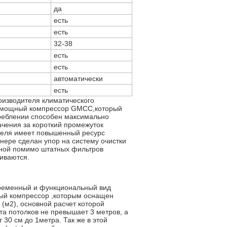
да
есть
есть
32-38
есть
есть
автоматически
есть
оизводителя климатического
н мощный компрессор GMCC,который
треблении способен максимально
чения за короткий промежуток
гателя имеет повышенный ресурс
нере сделан упор на систему очистки
анной помимо штатных фильтров
иваются.
временный и функциональный вид
ый компрессор ,которым оснащен
(м2), основной расчет которой
та потолков не превышает 3 метров, а
30 см до 1метра. Так же в этой