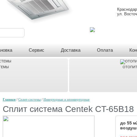
Краснодар
ул. Восточ
ановка
Сервис
Доставка
Оплата
Кон
ТЕМЫ
ОТОПИТ
Главная
/
Сплит-системы
/
Инверторные и неинверторные
Сплит система Centek CT-65B18
до 55 
воздуш