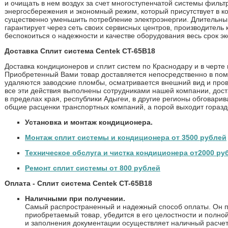
и очищать в нем воздух за счет многоступенчатой системы фильт
энергосбережения и экономный режим, который присутствует в к
существенно уменьшить потребление электроэнергии. Длительный
гарантирует через сеть своих сервисных центров, производитель
беспокоиться о надежности и качестве оборудования весь срок э
Доставка Сплит система Centek CT-65B18
Доставка кондиционеров и сплит систем по Краснодару и в черте
Приобретенный Вами товар доставляется непосредственно в поме
удаляются заводские пломбы, осматривается внешний вид и пров
все эти действия выполнены сотрудниками нашей компании, дост
в пределах края, республики Адыгеи, в другие регионы обговар
общие расценки транспортных компаний, а порой выходит горазд
Установка и монтаж кондиционера.
Монтаж сплит системы и кондиционера от 3500 рублей
Техническое обслуга и чистка кондиционера от2000 ру
Ремонт сплит системы от 800 рублей
Оплата - Сплит система Centek CT-65B18
Наличными при получении.
Самый распространенный и надежный способ оплаты. Он п
приобретаемый товар, убедится в его целостности и полно
и заполнения документации осуществляет наличный расчет. 