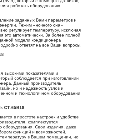
 (avto), который с помощью датчиков,
оляя работать оборудованию
новление заданных Вами параметров и
энергии. Режим «ночного сна»
вно регулирует температуру, исключая
я это автоматически. За более полной
 данной модели кондиционера
подробно ответят на все Ваши вопросы.
18
ся высокими показателями и
оторый соблюдается при изготовлении
ионера. Данный производитель
зайн, но и надежность узлов и
еменном и технологичном оборудовании
ek CT-65B18
.
ется в простоте настроек и удобстве
оизводителя, комплектуется
о оборудования. Свои изделия, даже
бором функций и возможностей,
ь температуру в Вашем помещении, но