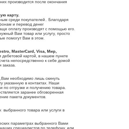
 них производится после окончания
ую карту.
ным среди покупателей.. Благодаря
ефонам и перевод денег
чаще оплату производят с помощью его.
нужный Вам товар или услугу, просто
ые помогут Вам в этом.
estro
,
Master
Card
,
Visa
, Мир,
и дебетовой картой, в нашем пункте
асчета непосредственно к себе домой
 заказа.
 ,Вам необходимо лишь скинуть
у указанную в контактах. Наши
и по отгрузке и получению товара.
ествляется заранее обговоренная
ение пакета документов.
ак
выбранного товара или услуги в
еских параметрах выбранного Вами
 наших специалистов по телефону, или