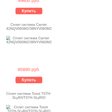
49600 руб.
Купить
Сплит система Carrier
42NQV060M2/38NYV060M2
85890 руб.
Купить
Сплит система Tosot T07H-
SLyR/I/T07H-SLyR/O