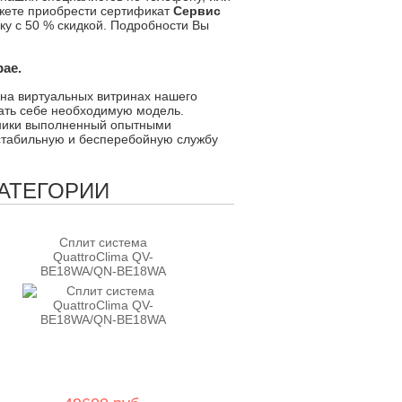
жете приобрести сертификат
Сервис
ку с 50 % скидкой. Подробности Вы
ае.
на виртуальных витринах нашего
рать себе необходимую модель.
ники выполненный опытными
стабильную и бесперебойную службу
КАТЕГОРИИ
-
Сплит система
QuattroClima QV-
BE18WA/QN-BE18WA