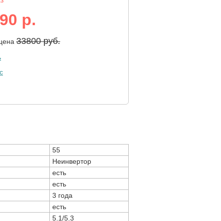
аз
90 р.
33800 руб.
 цена
ь
55
Неинвертор
есть
есть
3 года
есть
5.1/5.3