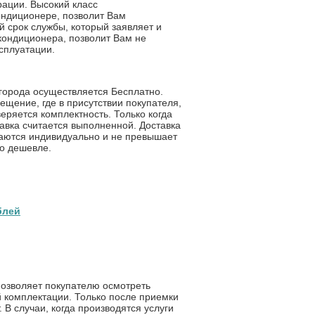
рации. Высокий класс
ондиционере, позволит Вам
 срок службы, который заявляет и
 кондиционера, позволит Вам не
ксплуатации.
 города осуществляется Бесплатно.
щение, где в присутствии покупателя,
еряется комплектность. Только когда
авка считается выполненной. Доставка
иваются индивидуально и не превышает
о дешевле.
блей
озволяет покупателю осмотреть
й комплектации. Только после приемки
В случаи, когда производятся услуги