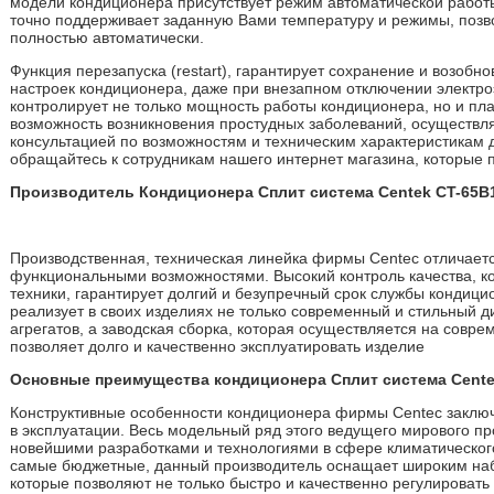
модели кондиционера присутствует режим автоматической работы
точно поддерживает заданную Вами температуру и режимы, позв
полностью автоматически.
Функция перезапуска (restart), гарантирует сохранение и возоб
настроек кондиционера, даже при внезапном отключении электро
контролирует не только мощность работы кондиционера, но и пла
возможность возникновения простудных заболеваний, осуществля
консультацией по возможностям и техническим характеристикам
обращайтесь к сотрудникам нашего интернет магазина, которые 
Производитель Кондиционера Сплит система Centek CT-65B
Производственная, техническая линейка фирмы Centec отличает
функциональными возможностями. Высокий контроль качества, к
техники, гарантирует долгий и безупречный срок службы кондиц
реализует в своих изделиях не только современный и стильный ди
агрегатов, а заводская сборка, которая осуществляется на совр
позволяет долго и качественно эксплуатировать изделие
Основные преимущества кондиционера Сплит система Cent
Конструктивные особенности кондиционера фирмы Centec заключа
в эксплуатации. Весь модельный ряд этого ведущего мирового пр
новейшими разработками и технологиями в сфере климатическог
самые бюджетные, данный производитель оснащает широким на
которые позволяют не только быстро и качественно регулироват