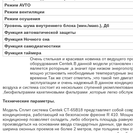
Режим AVTO
Режим вентиляции
Режим осушения
Уровень шума внутреннего блока (мин./макс.), Дб
Функция автоматической защиты
Функция Ночного сна
Функция самодиагностики
Функция таймера
Очень стильная и красивая новинка от ведущего пр
оборудования Centek.В данной модели установле
является роторным ,а значит при низком энергопо
мощно установить необходимые температурные зна
времени.Так же стоит отметить ,что такой тип дви
эксплуатации и очень надежный.В данном кондицио
воздуха и система состоит из нескольких ступеней укомплектов
,биофильтрамии кахетиновыми фильтрами ,которые легко обслуж
Технические параметры.
Модель Сплит система Centek CT-65B18 представляет собой со
кондиционера, работающий на безопасном фреоне R 410. Мощн
кондиционер позволяет охладить ,либо обогреть площадь равную 
производиться на основании ввода стандартных данных, где высо
ширина оконных проемов не более 2 метров, при толщине стен от 