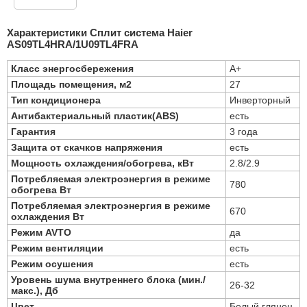
Характеристики Сплит система Haier
AS09TL4HRA/1U09TL4FRA
Класс энергосбережения
А+
Площадь помещения, м2
27
Тип кондиционера
Инверторный
Антибактериальный пластик(ABS)
есть
Гарантия
3 года
Защита от скачков напряжения
есть
Мощность охлаждения/обогрева, кВт
2.8/2.9
Потребляемая электроэнергия в режиме
780
обогрева Вт
Потребляемая электроэнергия в режиме
670
охлаждения Вт
Режим AVTO
да
Режим вентиляции
есть
Режим осушения
есть
Уровень шума внутреннего блока (мин./
26-32
макс.), Дб
Цвет
Белый глянец