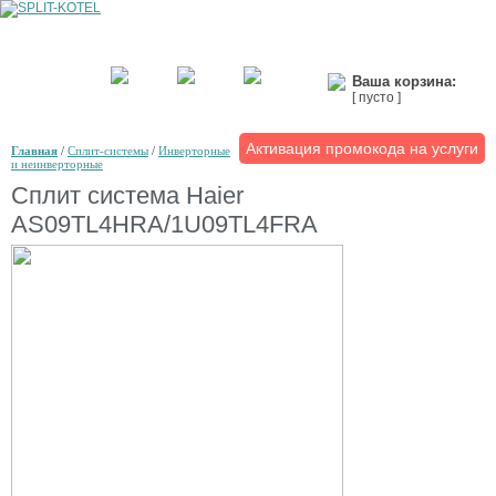
Ваша корзина:
[ пусто ]
Активация промокода на услуги
Главная
/
Сплит-системы
/
Инверторные
и неинверторные
Сплит система Haier
AS09TL4HRA/1U09TL4FRA