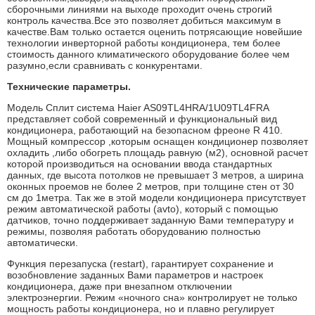
сборочными линиями на выходе проходит очень строгий
контроль качества.Все это позволяет добиться максимум в
качестве.Вам только остается оценить потрясающие новейшие
технологии инверторной работы кондиционера, тем более
стоимость данного климатического оборудование более чем
разумно,если сравнивать с конкурентами.
Технические параметры.
Модель Сплит система Haier AS09TL4HRA/1U09TL4FRA
представляет собой современный и функциональный вид
кондиционера, работающий на безопасном фреоне R 410.
Мощный компрессор ,которым оснащен кондиционер позволяет
охладить ,либо обогреть площадь равную (м2), основной расчет
которой производиться на основании ввода стандартных
данных, где высота потолков не превышает 3 метров, а ширина
оконных проемов не более 2 метров, при толщине стен от 30
см до 1метра. Так же в этой модели кондиционера присутствует
режим автоматической работы (avto), который с помощью
датчиков, точно поддерживает заданную Вами температуру и
режимы, позволяя работать оборудованию полностью
автоматически.
Функция перезапуска (restart), гарантирует сохранение и
возобновление заданных Вами параметров и настроек
кондиционера, даже при внезапном отключении
электроэнергии. Режим «ночного сна» контролирует не только
мощность работы кондиционера, но и плавно регулирует