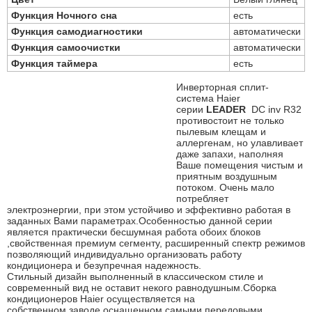
Функция Ночного сна
есть
Функция самодиагностики
автоматически
Функция самоочистки
автоматически
Функция таймера
есть
Инверторная сплит-
система Haier
серии
LEADER
DC inv R32
противостоит не только
пылевым клещам и
аллергенам, но улавливает
даже запахи, наполняя
Ваше помещения чистым и
приятным воздушным
потоком. Очень мало
потребляет
электроэнергии, при этом устойчиво и эффективно работая в
заданных Вами параметрах.Особенностью данной серии
является практически бесшумная работа обоих блоков
,свойственная премиум сегменту, расширенный спектр режимов
позволяющий индивидуально организовать работу
кондиционера и безупречная надежность.
Стильный дизайн выполненный в классическом стиле и
современный вид не оставит некого равнодушным.Сборка
кондиционеров Haier осуществляется на
собственном,заводе,оснащенном самыми передовыми