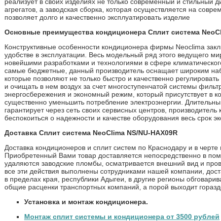
реализует в своих изделиях не только современный и стильный ди
агрегатов, а заводская сборка, которая осуществляется на совр
позволяет долго и качественно эксплуатировать изделие
Основные преимущества кондиционера Сплит система NeoC
Конструктивные особенности кондиционера фирмы Neoclima заклю
удобстве в эксплуатации. Весь модельный ряд этого ведущего ми
новейшими разработками и технологиями в сфере климатическог
самые бюджетные, данный производитель оснащает широким на
которые позволяют не только быстро и качественно регулироват
и очищать в нем воздух за счет многоступенчатой системы фильт
энергосбережения и экономный режим, который присутствует в к
существенно уменьшить потребление электроэнергии. Длительный
гарантирует через сеть своих сервисных центров, производитель
беспокоиться о надежности и качестве оборудования весь срок э
Доставка Сплит система NeoClima NS/NU-HAX09R
Доставка кондиционеров и сплит систем по Краснодару и в черте
Приобретенный Вами товар доставляется непосредственно в поме
удаляются заводские пломбы, осматривается внешний вид и пров
все эти действия выполнены сотрудниками нашей компании, дост
в пределах края, республики Адыгеи, в другие регионы обговар
общие расценки транспортных компаний, а порой выходит горазд
Установка и монтаж кондиционера.
Монтаж сплит системы и кондиционера от 3500 рублей