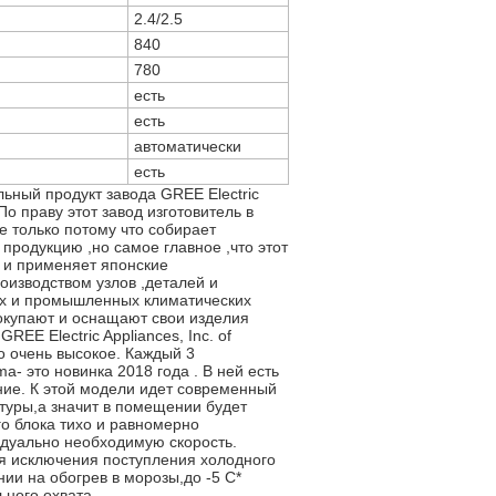
2.4/2.5
840
780
есть
есть
автоматически
есть
ьный продукт завода GREE Electric
. По праву этот завод изготовитель в
е только потому что собирает
продукцию ,но самое главное ,что этот
 и применяет японские
оизводством узлов ,деталей и
х и промышленных климатических
окупают и оснащают свои изделия
EE Electric Appliances, Inc. of
во очень высокое. Каждый 3
a- это новинка 2018 года . В ней есть
ение. К этой модели идет современный
туры,а значит в помещении будет
го блока тихо и равномерно
идуально необходимую скорость.
ля исключения поступления холодного
нии на обогрев в морозы,до -5 С*
ьного охвата