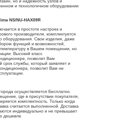
зайн, но и надежность узлов и
еменном и технологичном оборудовании
lima NS/NU-HAX09R
.
чается в простоте настроек и
рового производителя, комплектуется
о оборудования. Свои изделия, даже
бором функций и возможностей,
ь температуру в Вашем помещении, но
рации. Высокий класс
ондиционере, позволит Вам
 срок службы, который заявляет и
 кондиционера, позволит Вам не
ксплуатации.
 города осуществляется Бесплатно.
щение, где в присутствии покупателя,
еряется комплектность. Только когда
авка считается выполненной. Доставка
иваются индивидуально и не превышает
о дешевле.