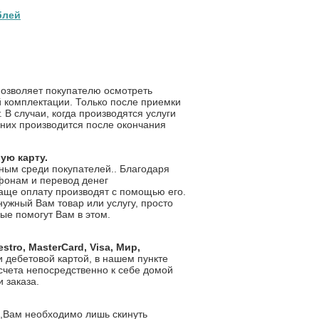
блей
озволяет покупателю осмотреть
й комплектации. Только после приемки
В случаи, когда производятся услуги
 них производится после окончания
ую карту.
ным среди покупателей.. Благодаря
ефонам и перевод денег
чаще оплату производят с помощью его.
нужный Вам товар или услугу, просто
ые помогут Вам в этом.
estro
,
Master
Card
,
Visa
, Мир,
и дебетовой картой, в нашем пункте
асчета непосредственно к себе домой
 заказа.
 ,Вам необходимо лишь скинуть