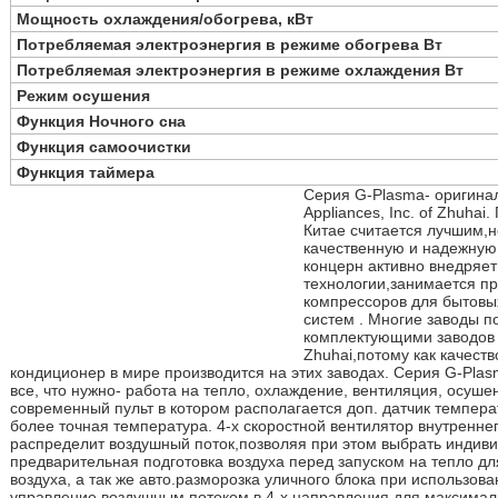
Мощность охлаждения/обогрева, кВт
Потребляемая электроэнергия в режиме обогрева Вт
Потребляемая электроэнергия в режиме охлаждения Вт
Режим осушения
Функция Ночного сна
Функция самоочистки
Функция таймера
Серия G-Plasma- оригинал
Appliances, Inc. of Zhuhai
Китае считается лучшим,н
качественную и надежную 
концерн активно внедряет
технологии,занимается пр
компрессоров для бытовы
систем . Многие заводы п
комплектующими заводов GR
Zhuhai,потому как качест
кондиционер в мире производится на этих заводах. Серия G-Plasm
все, что нужно- работа на тепло, охлаждение, вентиляция, осуш
современный пульт в котором располагается доп. датчик темпера
более точная температура. 4-х скоростной вентилятор внутренне
распределит воздушный поток,позволяя при этом выбрать индив
предварительная подготовка воздуха перед запуском на тепло д
воздуха, а так же авто.разморозка уличного блока при использова
управление воздушным потоком в 4-х направления для максимал