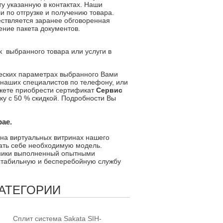
у указанную в контактах. Наши
и по отгрузке и получению товара.
ествляется заранее обговоренная
ение пакета документов.
ак
выбранного товара или услуги в
еских параметрах выбранного Вами
 наших специалистов по телефону, или
жете приобрести сертификат
Сервис
ку с 50 % скидкой. Подробности Вы
ае.
на виртуальных витринах нашего
рать себе необходимую модель.
ники выполненный опытными
стабильную и бесперебойную службу
КАТЕГОРИИ
Сплит система Sakata SIH-