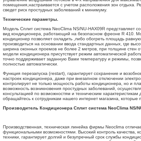
помещения,настраивается с учетом расположения зон отдыха. Р
сведет риск простудных заболеваний к минимуму.
Технические параметры.
Модель Сплит система NeoClima NS/NU-HAX09R представляет с
вид кондиционера, работающий на безопасном фреоне R 410. 
кондиционер позволяет охладить ,либо обогреть площадь равную 
производиться на основании ввода стандартных данных, где высо
ширина оконных проемов не более 2 метров, при толщине стен от 
модели кондиционера присутствует режим автоматической работы
точно поддерживает заданную Вами температуру и режимы, позв
полностью автоматически.
Функция перезапуска (restart), гарантирует сохранение и возоб
настроек кондиционера, даже при внезапном отключении электро
контролирует не только мощность работы кондиционера, но и пла
возможность возникновения простудных заболеваний, осуществля
консультацией по возможностям и техническим характеристикам
обращайтесь к сотрудникам нашего интернет магазина, которые 
Производитель Кондиционера Сплит система NeoClima NS/
Производственная, техническая линейка фирмы Neoclima отлича
функциональными возможностями. Высокий контроль качества, к
техники, гарантирует долгий и безупречный срок службы кондиц