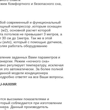
ежим Комфортного и безопасного сна,
обой современный и функциональный
Мощный компрессор ,которым оснащен
(м2), основной расчет которой
та потолков не превышает 3 метров, а
30 см до 1метра. Так же в этой
 (avto), который с помощью датчиков,
оляя работать оборудованию
новление заданных Вами параметров и
энергии. Режим «ночного сна»
вно регулирует температуру, исключая
я это автоматически. За более полной
 данной модели кондиционера
подробно ответят на все Ваши вопросы.
NU-HAX09R
ется высокими показателями и
оторый соблюдается при изготовлении
ионера. Данный производитель