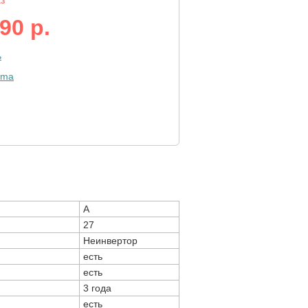
аз
90 р.
ь
A
27
Неинвертор
есть
есть
3 года
есть