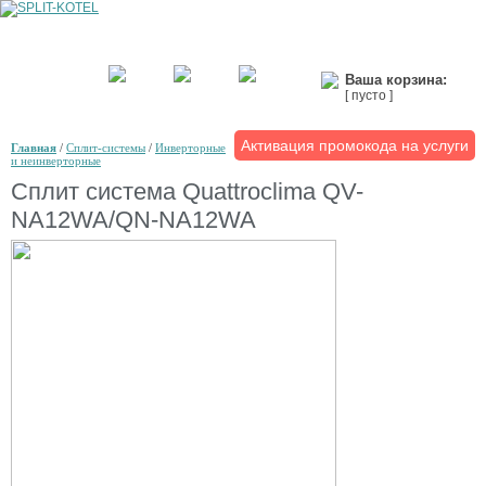
Ваша корзина:
[ пусто ]
Активация промокода на услуги
Главная
/
Сплит-системы
/
Инверторные
и неинверторные
Сплит система Quattroclima QV-
NA12WA/QN-NA12WA