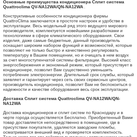
Основные преимущества кондиционера Сплит система
Quattroclima QV-NA12WA/QN-NA12WA
.
Конструктивные особенности кондиционера фирмы
QuattroClima заключается в простоте настроек и удобстве в
эксплуатации. Весь модельный ряд этого ведущего мирового
производителя, комплектуется новейшими разработками и
технологиями в сфере климатического оборудования. Свои
изделия, даже самые бюджетные, данный производитель
оснащает широким набором функций и возможностей, которые
позволяют не только быстро и качественно регулировать
температуру в Вашем помещении, но и очищать в нем воздух
за счет многоступенчатой системы фильтрации. Высокий класс
энергосбережения и экономный режим, который присутствует в
кондиционере, позволит Вам существенно уменьшить
потребление электроэнергии. Длительный срок службы, который
заявляет и гарантирует через сеть своих сервисных центров,
производитель кондиционера, позволит Вам не беспокоиться о
надежности и качестве оборудования весь срок эксплуатации.
Доставка Сплит система Quattroclima QV-NA12WA/QN-
NA12WA
Доставка кондиционеров и сплит систем по Краснодару и в
черте города осуществляется Бесплатно. Приобретенный Вами
товар доставляется непосредственно в помещение, где в
присутствии покупателя, удаляются заводские пломбы,
осматривается внешний вид и проверяется комплектность.