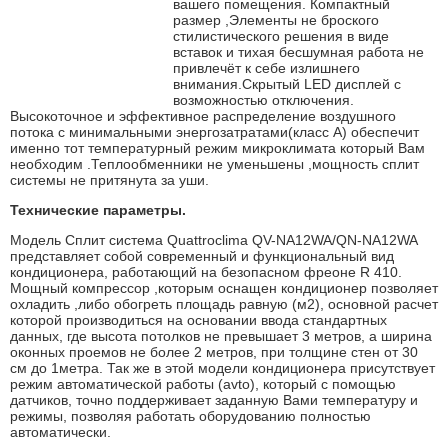
вашего помещения. Компактный
размер ,Элементы не броского
стилистического решения в виде
вставок и тихая бесшумная работа не
привлечёт к себе излишнего
внимания.Скрытый LED дисплей с
возможностью отключения.
Высокоточное и эффективное распределение воздушного
потока с минимальными энергозатратами(класс А) обеспечит
именно тот температурный режим микроклимата который Вам
необходим .Теплообменники не уменьшены ,мощность сплит
системы не притянута за уши.
Технические параметры.
Модель Сплит система Quattroclima QV-NA12WA/QN-NA12WA
представляет собой современный и функциональный вид
кондиционера, работающий на безопасном фреоне R 410.
Мощный компрессор ,которым оснащен кондиционер позволяет
охладить ,либо обогреть площадь равную (м2), основной расчет
которой производиться на основании ввода стандартных
данных, где высота потолков не превышает 3 метров, а ширина
оконных проемов не более 2 метров, при толщине стен от 30
см до 1метра. Так же в этой модели кондиционера присутствует
режим автоматической работы (avto), который с помощью
датчиков, точно поддерживает заданную Вами температуру и
режимы, позволяя работать оборудованию полностью
автоматически.