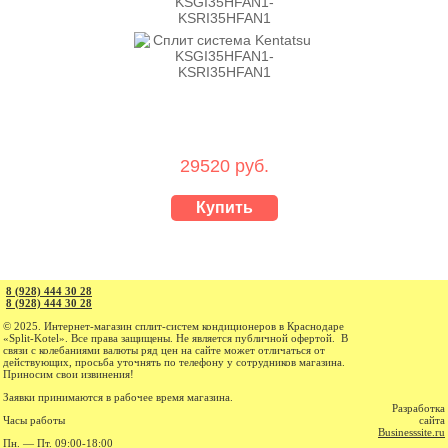
KSGI35HFAN1-
KSRI35HFAN1
29520 руб.
Купить
8 (928) 444 30 28
8 (928) 444 30 28
© 2025. Интернет-магазин cплит-систем кондиционеров в Краснодаре
«Split-Kotel». Все права защищены. Не является публичной офертой. В
связи с колебаниями валюты ряд цен на сайте может отличаться от
действующих, просьба уточнять по телефону у сотрудников магазина.
Приносим свои извинения!
Заявки принимаются в рабочее время магазина.
Разработка
Часы работы
сайта
Businesssite.ru
Пн. — Пт. 09:00-18:00