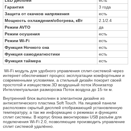
LED дисплей
есть
Гарантия
3 года
Защита от скачков напряжения
есть
Мощность охлаждения/обогрева, кВт
2.1/2.4
Режим AVTO
да
Режим осушения
есть
Режим Wi-Fi
есть
Функция Ночного сна
есть
Функция самодиагностики
есть
Функция таймера
есть
Wi-Fi модуль для удобного управления сплит-системой через
интернет обеспечивает процесс эксплуатации комфортными и
современными условиями, а стильный дизайн покорит своей
простотой и изяществом.3D воздушный поток Ионизатор
Интеллектуальная разморозка Поток воздуха до 15-ти м.
Внутренний блок выполнен в элегантном дизайне из
антисептического пластика Soft Touch. На лицевой панели
расположен скрытый дисплей отображающий установленную
температуру, а так же информацию о режимах и функциях
сплит системы. В корпус блока вмонтирован USB разъём для
подключения Wi-Fi 2.0, позволяющие производить управление
сплит системой удалённо.