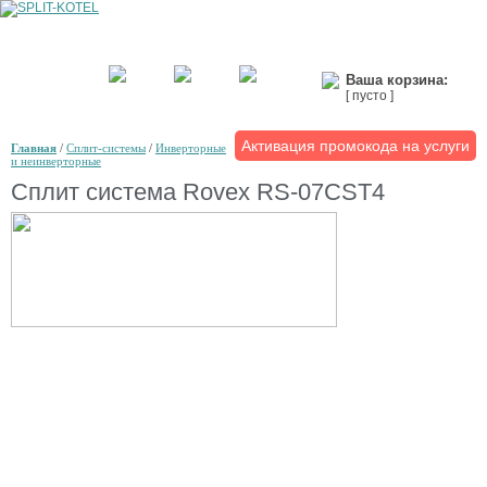
Ваша корзина:
[ пусто ]
Активация промокода на услуги
Главная
/
Сплит-системы
/
Инверторные
и неинверторные
Сплит система Rovex RS-07CST4