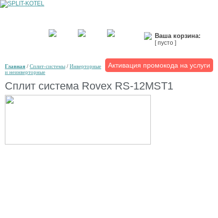
Ваша корзина:
[ пусто ]
Активация промокода на услуги
Главная
/
Сплит-системы
/
Инверторные
и неинверторные
Сплит система Rovex RS-12MST1