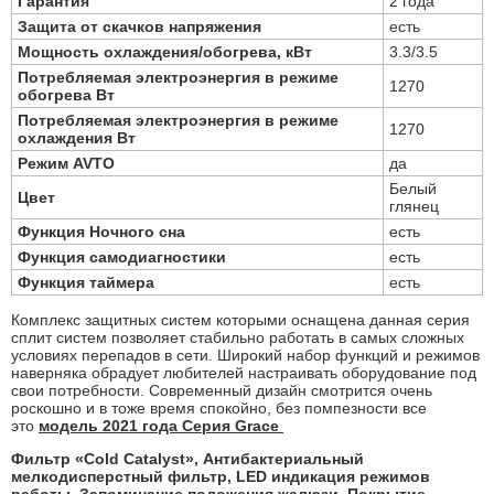
Гарантия
2 года
Защита от скачков напряжения
есть
Мощность охлаждения/обогрева, кВт
3.3/3.5
Потребляемая электроэнергия в режиме
1270
обогрева Вт
Потребляемая электроэнергия в режиме
1270
охлаждения Вт
Режим AVTO
да
Белый
Цвет
глянец
Функция Ночного сна
есть
Функция самодиагностики
есть
Функция таймера
есть
Комплекс защитных систем которыми оснащена данная серия
сплит систем позволяет стабильно работать в самых сложных
условиях перепадов в сети. Широкий набор функций и режимов
наверняка обрадует любителей настраивать оборудование под
свои потребности. Современный дизайн смотрится очень
роскошно и в тоже время спокойно, без помпезности все
это
модель 2021 года Серия Grace
Фильтр «Cold Catalyst», Антибактериальный
мелкодисперстный фильтр, LED индикация режимов