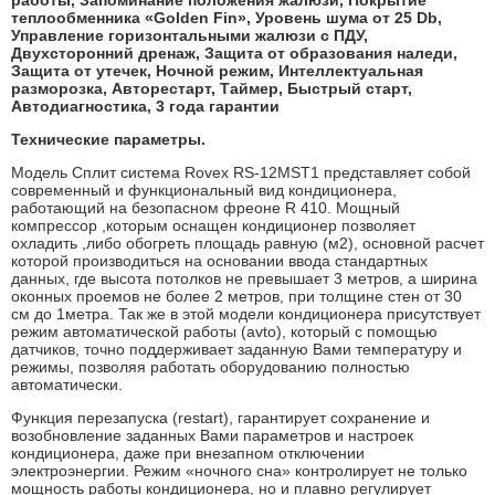
работы, Запоминание положения жалюзи, Покрытие
теплообменника «Golden Fin», Уровень шума от 25 Db,
Управление горизонтальными жалюзи с ПДУ,
Двухсторонний дренаж, Защита от образования наледи,
Защита от утечек, Ночной режим, Интеллектуальная
разморозка, Авторестарт, Таймер, Быстрый старт,
Автодиагностика, 3 года гарантии
Технические параметры.
Модель Сплит система Rovex RS-12MST1 представляет собой
современный и функциональный вид кондиционера,
работающий на безопасном фреоне R 410. Мощный
компрессор ,которым оснащен кондиционер позволяет
охладить ,либо обогреть площадь равную (м2), основной расчет
которой производиться на основании ввода стандартных
данных, где высота потолков не превышает 3 метров, а ширина
оконных проемов не более 2 метров, при толщине стен от 30
см до 1метра. Так же в этой модели кондиционера присутствует
режим автоматической работы (avto), который с помощью
датчиков, точно поддерживает заданную Вами температуру и
режимы, позволяя работать оборудованию полностью
автоматически.
Функция перезапуска (restart), гарантирует сохранение и
возобновление заданных Вами параметров и настроек
кондиционера, даже при внезапном отключении
электроэнергии. Режим «ночного сна» контролирует не только
мощность работы кондиционера, но и плавно регулирует