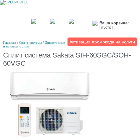
Ваша корзина:
[ пусто ]
Активация промокода на услуги
Главная
/
Сплит-системы
/
Инверторные
и неинверторные
Сплит система Sakata SIH-60SGC/SOH-
60VGC