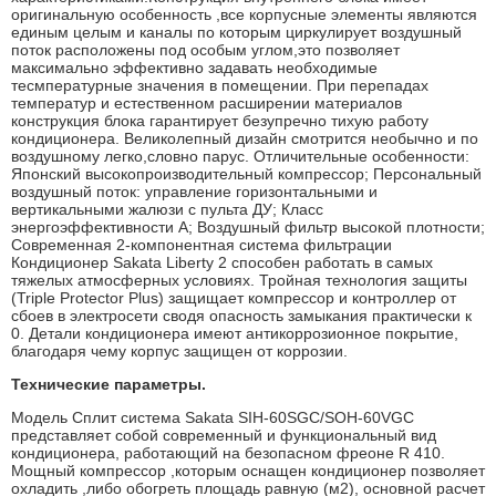
оригинальную особенность ,все корпусные элементы являются
единым целым и каналы по которым циркулирует воздушный
поток расположены под особым углом,это позволяет
максимально эффективно задавать необходимые
тесмпературные значения в помещении. При перепадах
температур и естественном расширении материалов
конструкция блока гарантирует безупречно тихую работу
кондиционера. Великолепный дизайн смотрится необычно и по
воздушному легко,словно парус. Отличительные особенности:
Японский высокопроизводительный компрессор; Персональный
воздушный поток: управление горизонтальными и
вертикальными жалюзи с пульта ДУ; Класс
энергоэффективности А; Воздушный фильтр высокой плотности;
Современная 2-компонентная система фильтрации
Кондиционер Sakata Liberty 2 способен работать в самых
тяжелых атмосферных условиях. Тройная технология защиты
(Triple Protector Plus) защищает компрессор и контроллер от
сбоев в электросети сводя опасность замыкания практически к
0. Детали кондиционера имеют антикоррозионное покрытие,
благодаря чему корпус защищен от коррозии.
Технические параметры.
Модель Сплит система Sakata SIH-60SGC/SOH-60VGC
представляет собой современный и функциональный вид
кондиционера, работающий на безопасном фреоне R 410.
Мощный компрессор ,которым оснащен кондиционер позволяет
охладить ,либо обогреть площадь равную (м2), основной расчет