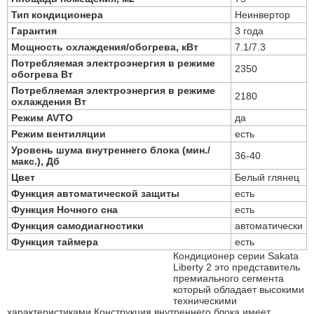
Тип кондиционера
Неинвертор
Гарантия
3 года
Мощность охлаждения/обогрева, кВт
7.1/7.3
Потребляемая электроэнергия в режиме
2350
обогрева Вт
Потребляемая электроэнергия в режиме
2180
охлаждения Вт
Режим AVTO
да
Режим вентиляции
есть
Уровень шума внутреннего блока (мин./
36-40
макс.), Дб
Цвет
Белый глянец
Функция автоматической защиты
есть
Функция Ночного сна
есть
Функция самодиагностики
автоматически
Функция таймера
есть
Кондиционер серии Sakata
Liberty 2 это представитель
премиального сегмента
который обладает высокими
техническими
характеристиками.Конструкция внутреннего блока имеет